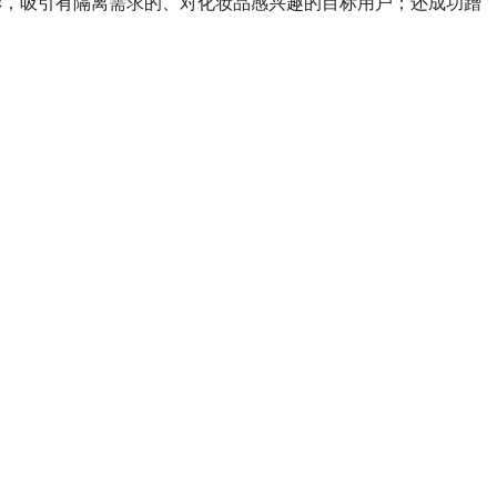
彩，吸引有隔离需求的、对化妆品感兴趣的目标用户；还成功蹭